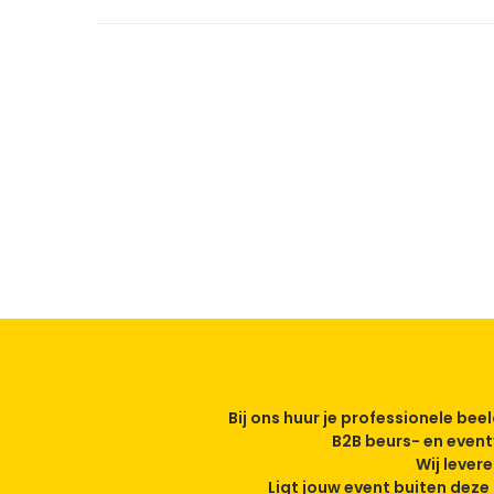
Bij ons huur je professionele be
B2B beurs- en event
Wij lever
Ligt jouw event buiten dez